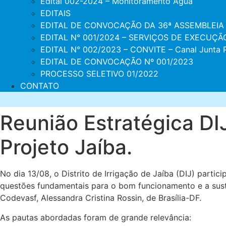
Edital 002-2024 – Monitoramento Água
EDITAIS
EDITAL DE CONVOCAÇÃO DA 36ª ASSEMBLEIA
EDITAL N° 001/2024 – SERVIÇOS DE EXECU
EDITAL N° 002/2023 – CONVITE – Canal Junta 
EDITAL DE CONVOCAÇÃO Nº 001/2023
PROCESSO SELETIVO 01/2022
CONTATO
Reunião Estratégica DI
Projeto Jaíba.
No dia 13/08, o Distrito de Irrigação de Jaíba (DIJ) part
questões fundamentais para o bom funcionamento e a suste
Codevasf, Alessandra Cristina Rossin, de Brasília-DF.
As pautas abordadas foram de grande relevância: