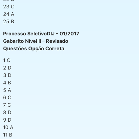
23 C
24 A
25 B
Processo SeletivoDIJ – 01/2017
Gabarito Nível II – Revisado
Questões Opção Correta
1 C
2 D
3 D
4 B
5 A
6 C
7 C
8 D
9 D
10 A
11 B