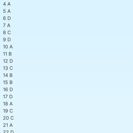
4 A
5 A
6 D
7 A
8 C
9 D
10 A
11 B
12 D
13 C
14 B
15 B
16 D
17 D
18 A
19 C
20 C
21 A
22 D