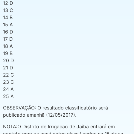
12 D
13 C
14 B
15 A
16 D
17 D
18 A
19 B
20 D
21 D
22 C
23 C
24 A
25 A
OBSERVAÇÃO: O resultado classificatório será
publicado amanhã (12/05/2017).
NOTA:O Distrito de Irrigação de Jaíba entrará em
contato com os candidatos classificados na 1ª etapa